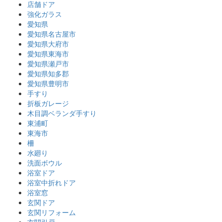
店舗ドア
強化ガラス
愛知県
愛知県名古屋市
愛知県大府市
愛知県東海市
愛知県瀬戸市
愛知県知多郡
愛知県豊明市
手すり
折板ガレージ
木目調ベランダ手すり
東浦町
東海市
柵
水廻り
洗面ボウル
浴室ドア
浴室中折れドア
浴室窓
玄関ドア
玄関リフォーム
玄関引戸