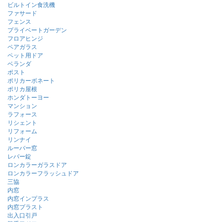
ビルトイン食洗機
ファサード
フェンス
プライベートガーデン
フロアヒンジ
ペアガラス
ペット用ドア
ベランダ
ポスト
ポリカーボネート
ポリカ屋根
ホンダトーヨー
マンション
ラフォース
リシェント
リフォーム
リンナイ
ルーバー窓
レバー錠
ロンカラーガラスドア
ロンカラーフラッシュドア
三協
内窓
内窓インプラス
内窓プラスト
出入口引戸