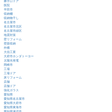
勝手口ドア
医院
半田市
収納棚
収納物干し
名古屋市
名古屋市北区
名古屋市緑区
地震対策
壁リフォーム
壁面収納
外構
大信工業
大府市ホンダトーヨー
太陽光発電
岡崎市
工場
工場ドア
床リフォーム
店舗
店舗ドア
強化ガラス
愛知県
愛知県名古屋市
愛知県大府市
愛知県東海市
愛知県瀬戸市