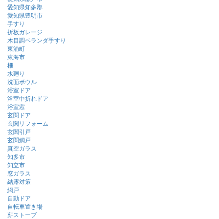
愛知県知多郡
愛知県豊明市
手すり
折板ガレージ
木目調ベランダ手すり
東浦町
東海市
柵
水廻り
洗面ボウル
浴室ドア
浴室中折れドア
浴室窓
玄関ドア
玄関リフォーム
玄関引戸
玄関網戸
真空ガラス
知多市
知立市
窓ガラス
結露対策
網戸
自動ドア
自転車置き場
薪ストーブ