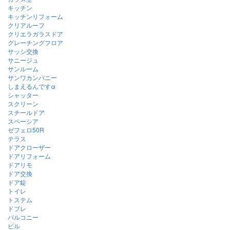
キッチン
キッチンリフォーム
クリアルーフ
クリエラガラスドア
グレーチングフロア
サッシ交換
サニージュ
サンルーム
サンワカンパニー
しまえるんですα
シャッター
スクリーン
スチールドア
スペーシア
ゼフェロ50R
テラス
ドアクローザー
ドアリフォーム
ドアリモ
ドア交換
ドア錠
トイレ
トステム
ドブレ
バルコニー
ビル