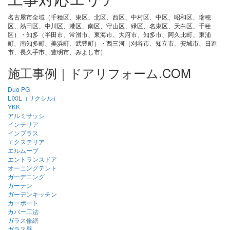
名古屋市全域（千種区、東区、北区、西区、中村区、中区、昭和区、瑞穂
区、熱田区、中川区、港区、南区、守山区、緑区、名東区、天白区、千種
区）・知多（半田市、常滑市、東海市、大府市、知多市、阿久比町、東浦
町、南知多町、美浜町、武豊町）・西三河（刈谷市、知立市、安城市、日進
市、長久手市、豊明市、みよし市）
施工事例｜ドアリフォーム.COM
Duo PG
LIXIL（リクシル）
YKK
アルミサッシ
インテリア
インプラス
エクステリア
エルムーブ
エントランスドア
オーニングテント
ガーデニング
カーテン
ガーデンキッチン
カーポート
カバー工法
ガラス修繕
ガラス壁