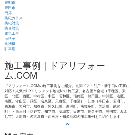
豊明市
豊田市
門扉
防犯ガラス
防犯対策
防音対策
電気工事
面格子
食洗機
駐車場
施工事例｜ドアリフォー
ム.COM
ドアリフォーム.COMの施工事例をご紹介。玄関ドア・引戸・勝手口の工事に
対応！人気のLIXILリシェント地域No.1施工店。名古屋市全域（千種区、東
区、北区、西区、中村区、中区、昭和区、瑞穂区、熱田区、中川区、港区、
南区、守山区、緑区、名東区、天白区、千種区）・知多（半田市、常滑市、
東海市、大府市、知多市、阿久比町、東浦町、南知多町、美浜町、武豊
町）・西三河（刈谷市、知立市、安城市、日進市、長久手市、豊明市、みよ
し市）大府市～名古屋市・西三河・知多地域の施工事例をご紹介します！