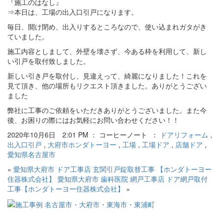
『施工のはなし』
⇒本日は、工場の出入口引戸になります。
毎日、開け閉め、出入りするところなので、使い込まれガタがき
ていました。
施工内容としまして、外壁を壊さず、今ある枠を利用して、新し
い引戸を取付致しました。
新しい引き戸を取付し、見違えって、綺麗になりました！これを
見て頂き、他の場所もリクエスト頂きました。ありがとうござい
ました
弊社に工事のご依頼をいただきありがとうございました。また今
後、お困りの際にはお気軽にお問い合わせください！！
2020年10月6日 2:01 PM ： コーヒーノート ：
ドアリフォーム
,
出入口引戸
,
大府市ホンダトーヨー
,
工場
,
工場ドア
,
店舗ドア
,
愛知県名古屋市
«
愛知県大府市 ドア工事店 玄関引戸錠取替工事 【ホンダトーヨー
住器株式会社】
愛知県大府市 歯科医院 網戸工事店 ドア網戸取付
工事【ホンダトーヨー住器株式会社】
»