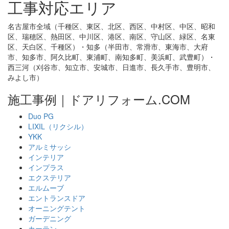
工事対応エリア
名古屋市全域（千種区、東区、北区、西区、中村区、中区、昭和
区、瑞穂区、熱田区、中川区、港区、南区、守山区、緑区、名東
区、天白区、千種区）・知多（半田市、常滑市、東海市、大府
市、知多市、阿久比町、東浦町、南知多町、美浜町、武豊町）・
西三河（刈谷市、知立市、安城市、日進市、長久手市、豊明市、
みよし市）
施工事例｜ドアリフォーム.COM
Duo PG
LIXIL（リクシル）
YKK
アルミサッシ
インテリア
インプラス
エクステリア
エルムーブ
エントランスドア
オーニングテント
ガーデニング
カーテン