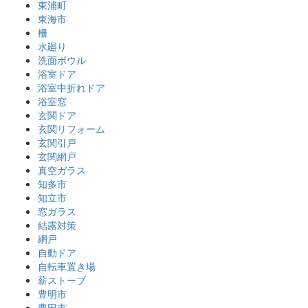
東浦町
東海市
柵
水廻り
洗面ボウル
浴室ドア
浴室中折れドア
浴室窓
玄関ドア
玄関リフォーム
玄関引戸
玄関網戸
真空ガラス
知多市
知立市
窓ガラス
結露対策
網戸
自動ドア
自転車置き場
薪ストーブ
豊明市
豊田市